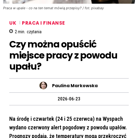
Praca w upale - co na ten temat mówią przepisy? / fot. pixabay
UK
PRACA I FINANSE
2
min.
czytania
Czy można opuścić
miejsce pracy z powodu
upału?
Paulina Markowska
2026-06-23
Na środę i czwartek (24 i 25 czerwca) na Wyspach
wydano czerwony alert pogodowy z powodu upałów.
Prognozy podają, że temperatury mogą przekroczyć