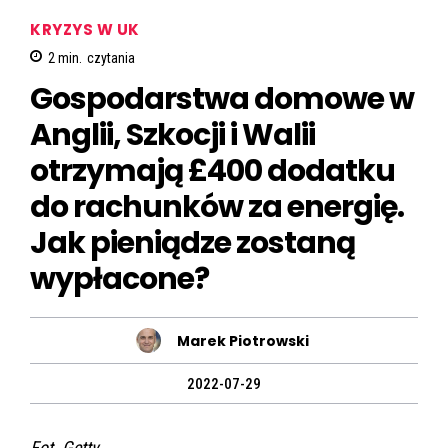
KRYZYS W UK
2
min.
czytania
Gospodarstwa domowe w
Anglii, Szkocji i Walii
otrzymają £400 dodatku
do rachunków za energię.
Jak pieniądze zostaną
wypłacone?
Marek Piotrowski
2022-07-29
Fot. Getty