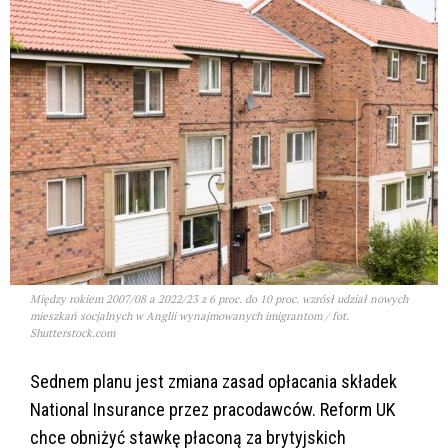
Między rokiem 2007/08 a 2022/23 z 6 proc. do 10 proc. wzrósł udział nowych
mieszkań socjalnych w Anglii wynajmowanych imigrantom / fot.
Shutterstock.com
Sednem planu jest zmiana zasad opłacania składek
National Insurance przez pracodawców. Reform UK
chce obniżyć stawkę płaconą za brytyjskich