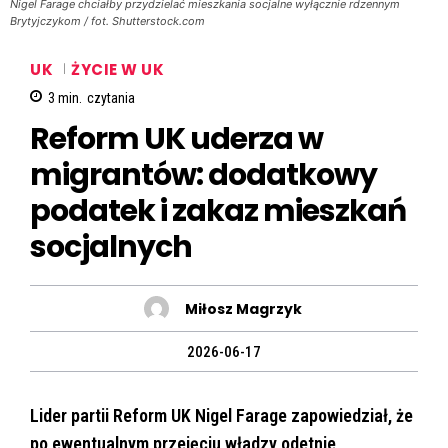
Nigel Farage chciałby przydzielać mieszkania socjalne wyłącznie rdzennym
Brytyjczykom / fot. Shutterstock.com
UK
ŻYCIE W UK
3
min.
czytania
Reform UK uderza w
migrantów: dodatkowy
podatek i zakaz mieszkań
socjalnych
Miłosz Magrzyk
2026-06-17
Lider partii Reform UK Nigel Farage zapowiedział, że
po ewentualnym przejęciu władzy odetnie