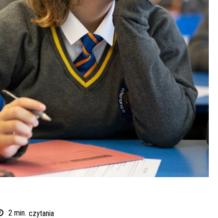
2
min.
czytania