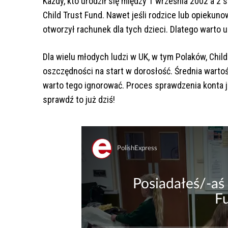
Każdy, kto urodził się między 1 września 2002 a 2
Child Trust Fund. Nawet jeśli rodzice lub opiekuno
otworzył rachunek dla tych dzieci. Dlatego warto u
Dla wielu młodych ludzi w UK, w tym Polaków, Chil
oszczędności na start w dorosłość. Średnia warto
warto tego ignorować. Proces sprawdzenia konta jes
sprawdź to już dziś!