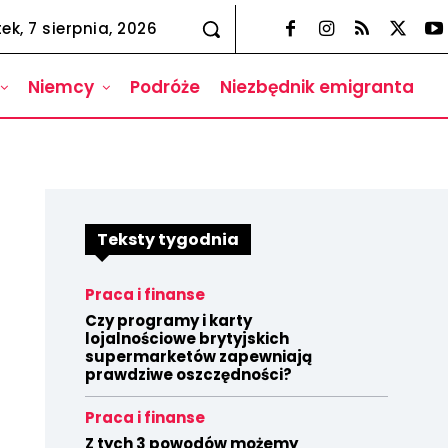
tek, 7 sierpnia, 2026
Niemcy
Podróże
Niezbędnik emigranta
Teksty tygodnia
Praca i finanse
Czy programy i karty
lojalnościowe brytyjskich
supermarketów zapewniają
prawdziwe oszczędności?
Praca i finanse
Z tych 3 powodów możemy