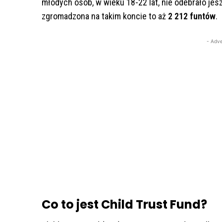
młodych osób, w wieku 18-22 lat, nie odebrało je
zgromadzona na takim koncie to aż
2 212 funtów
.
- Adve
Co to jest Child Trust Fund?