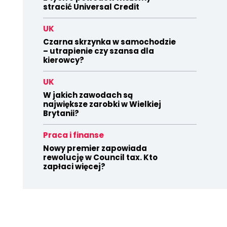
stracić Universal Credit
UK
Czarna skrzynka w samochodzie
– utrapienie czy szansa dla
kierowcy?
UK
W jakich zawodach są
największe zarobki w Wielkiej
Brytanii?
Praca i finanse
Nowy premier zapowiada
rewolucję w Council tax. Kto
zapłaci więcej?