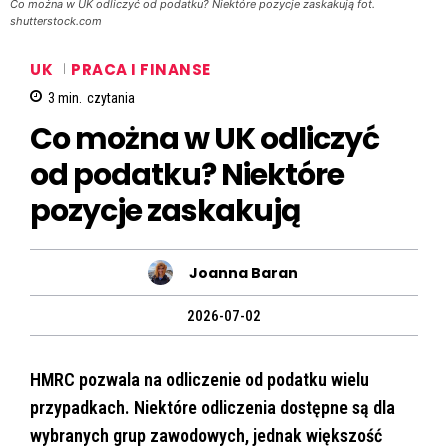
Co można w UK odliczyć od podatku? Niektóre pozycje zaskakują fot.
shutterstock.com
UK
PRACA I FINANSE
3
min.
czytania
Co można w UK odliczyć
od podatku? Niektóre
pozycje zaskakują
Joanna Baran
2026-07-02
HMRC pozwala na odliczenie od podatku wielu
przypadkach. Niektóre odliczenia dostępne są dla
wybranych grup zawodowych, jednak większość