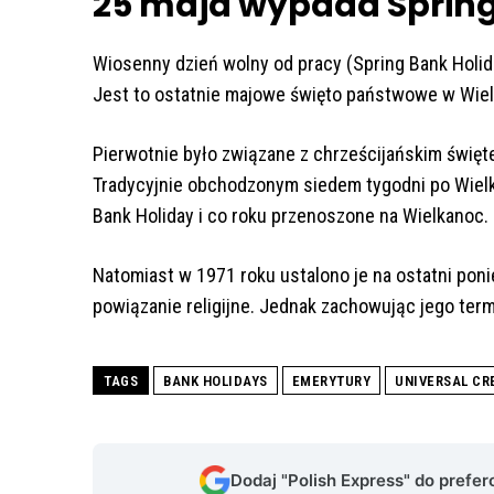
25 maja wypada Spring
Wiosenny dzień wolny od pracy (Spring Bank Holid
Jest to ostatnie majowe święto państwowe w Wielki
Pierwotnie było związane z chrześcijańskim świę
Tradycyjnie obchodzonym siedem tygodni po Wielk
Bank Holiday i co roku przenoszone na Wielkanoc.
Natomiast w 1971 roku ustalono je na ostatni pon
powiązanie religijne. Jednak zachowując jego ter
TAGS
BANK HOLIDAYS
EMERYTURY
UNIVERSAL CR
Dodaj "Polish Express" do prefe