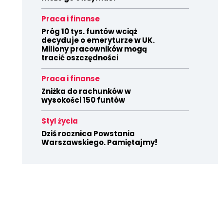
Praca i finanse
Próg 10 tys. funtów wciąż
decyduje o emeryturze w UK.
Miliony pracowników mogą
tracić oszczędności
Praca i finanse
Zniżka do rachunków w
wysokości 150 funtów
Styl życia
Dziś rocznica Powstania
Warszawskiego. Pamiętajmy!