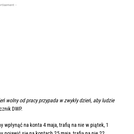
rtisement -
ń wolny od pracy przypada w zwykły dzień, aby ludzie
cznik DWP.
wpłynąć na konta 4 maja, trafią na nie w piątek, 1
y pojawić się na kontach 25 maja, trafią na nie 22