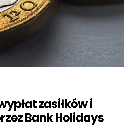
ypłat zasiłków i
rzez Bank Holidays