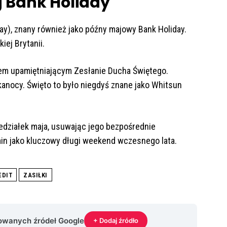
 Bank Holiday
ay), znany również jako późny majowy Bank Holiday.
ej Brytanii.
tem upamiętniającym Zesłanie Ducha Świętego.
anocy. Święto to było niegdyś znane jako Whitsun
iedziałek maja, usuwając jego bezpośrednie
min jako kluczowy długi weekend wczesnego lata.
EDIT
ZASIŁKI
rowanych źródeł Google
+ Dodaj źródło