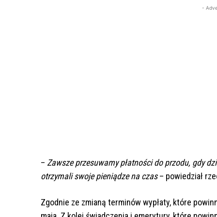
- Adve
–
Zawsze przesuwamy płatności do przodu, gdy dzie
otrzymali swoje pieniądze na czas
– powiedział rze
Zgodnie ze zmianą terminów wypłaty, które powinny 
maja. Z kolei świadczenia i emerytury, które powinn