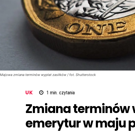
Majowa zmiana terminów wypłat zasiłków / fot. Shutterstock
UK
1
min.
czytania
Zmiana terminów w
emerytur w maju p